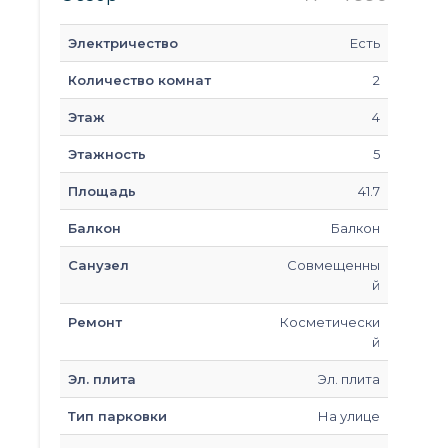
Электричество
Есть
Количество комнат
2
Этаж
4
Этажность
5
Площадь
41.7
Балкон
Балкон
Санузел
Совмещенны
й
Ремонт
Косметически
й
Эл. плита
Эл. плита
Тип парковки
На улице